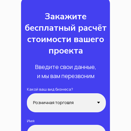
Закажите
бесплатный расчёт
стоимости вашего
проекта
Введите свои данные,
и мы вам перезвоним
Какой ваш вид бизнеса?
Имя