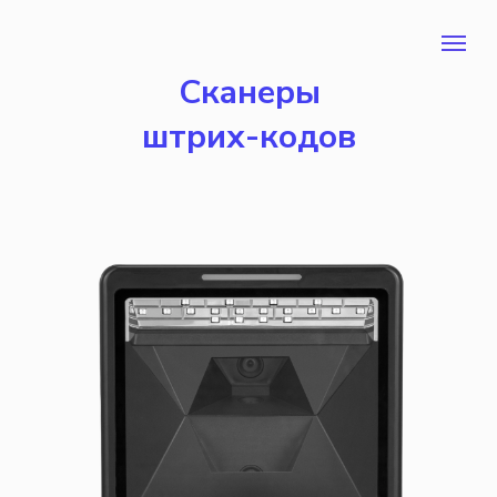
Сканеры
штрих-кодов