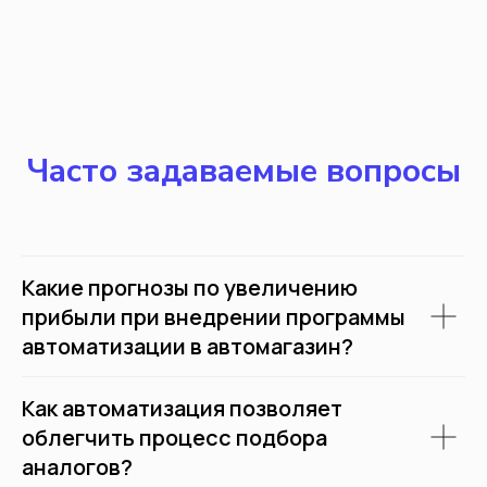
управления кассами не требуется
покупками. Настраивайте персональную
технических навыков Касса не требует
бонусную систему либо используйте
дополнительных затрат на
готовые шаблоны.
оборудование и программы. На кассе
доступны сложные маркетинговые
схемы
Часто задаваемые вопросы
Анализирует
Анализирует эффективность
маркетинговых компаний,
формирует ваш клиентский актив.
Какие прогнозы по увеличению
прибыли при внедрении программы
автоматизации в автомагазин?
Как автоматизация позволяет
облегчить процесс подбора
аналогов?