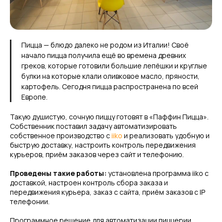
Пицца — блюдо далеко не родом из Италии! Своё
начало пицца получила ещё во времена древних
греков, которые готовили большие лепёшки и круглые
булки на которые клали оливковое масло, пряности,
картофель. Сегодня пицца распространена по всей
Европе.
Такую душистую, сочную пиццу готовят в «Паффин Пицца».
Собственник поставил задачу автоматизировать
собственное производство с
iiko
и реализовать удобную и
быструю доставку, настроить контроль передвижения
курьеров, приём заказов через сайт и телефонию.
Проведены такие работы:
установлена программа iiko с
доставкой, настроен контроль сбора заказа и
передвижения курьера, заказ с сайта, приём заказов с IP
телефонии.
Программное решение для автоматизации пиццерии