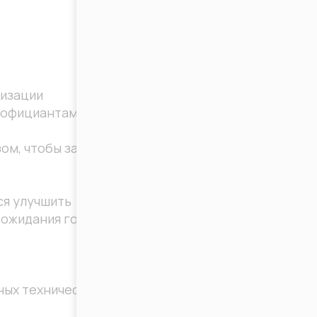
тизации
 официантами.
ом, чтобы заказы
ся улучшить
 ожидания гостей.
ных технических