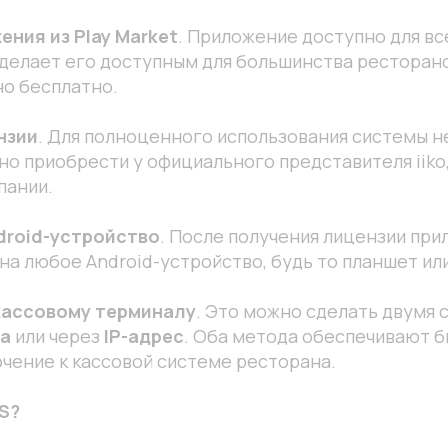
ения из Play Market
. Приложение доступно для вс
о делает его доступным для большинства ресторан
о бесплатно.
нзии
. Для полноценного использования системы 
но приобрести у официального представителя iiko,
пании.
droid-устройство
. После получения лицензии пр
на любое Android-устройство, будь то планшет ил
кассовому терминалу
. Это можно сделать двумя 
а
или через
IP-адрес
. Оба метода обеспечивают б
чение к кассовой системе ресторана.
S?