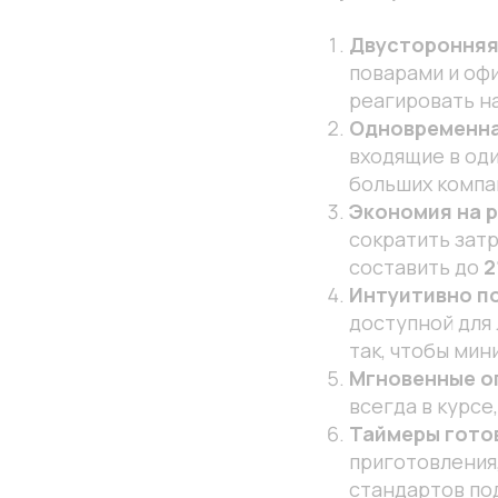
Двусторонняя
поварами и офи
реагировать н
Одновременна
входящие в оди
больших компа
Экономия на 
сократить затр
составить до
2
Интуитивно п
доступной для
так, чтобы мин
Мгновенные о
всегда в курсе
Таймеры гото
приготовления
стандартов по