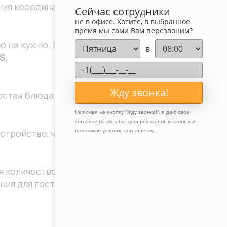
ния координации
Сейчас сотрудники
не в офисе. Хотите, в выбранное
время мы сами Вам перезвоним?
 на кухню. Вся
в
S
,
Жду звонка!
состав блюда.
Нажимая на кнопку "
Жду звонка!
", я даю свое
согласие на обработку персональных данных и
принимаю
условия соглашения
стройстве, что
я количество
ния для гостей