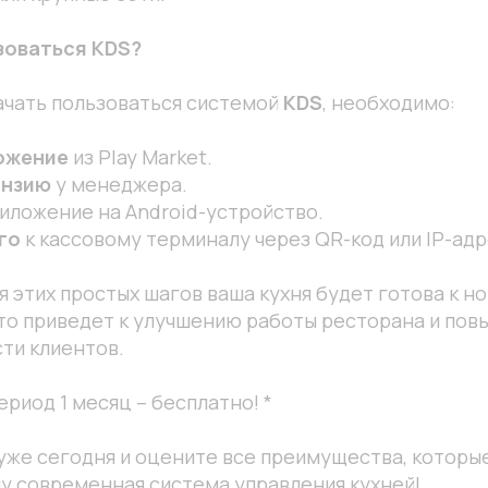
зоваться KDS?
ачать пользоваться системой
KDS
, необходимо:
ожение
из Play Market.
ензию
у менеджера.
иложение на Android-устройство.
го
к кассовому терминалу через QR-код или IP-адр
 этих простых шагов ваша кухня будет готова к н
что приведет к улучшению работы ресторана и по
ти клиентов.
ериод 1 месяц – бесплатно! *
уже сегодня и оцените все преимущества, которы
у современная система управления кухней!