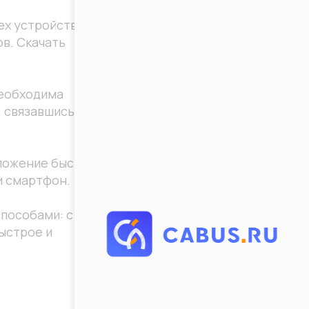
ех устройств на
ов. Скачать
необходима
 связавшись с
иложение быстро
и смартфон.
способами: с
ыстрое и