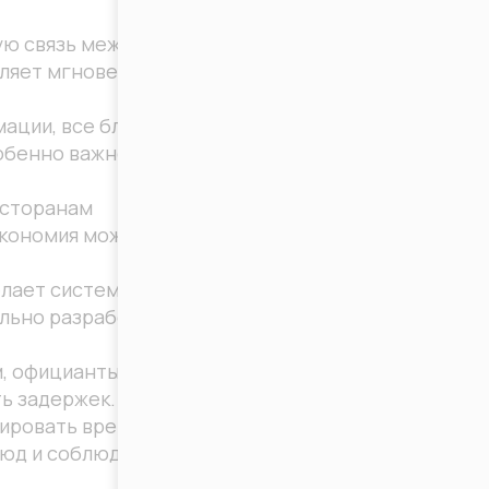
ую связь между
оляет мгновенно
ации, все блюда,
обенно важно для
есторанам
 экономия может
елает систему
ально разработан
м, официанты
ть задержек.
лировать время
люд и соблюдения