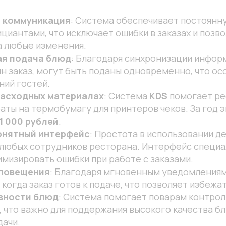
 коммуникация
: Система обеспечивает постоянн
циантами, что исключает ошибки в заказах и позв
а любые изменения.
я подача блюд
: Благодаря синхронизации информ
н заказ, могут быть поданы одновременно, что ос
ний гостей.
расходных материалах
: Система
KDS
помогает р
аты на термобумагу для принтеров чеков. За год
1 000 рублей
.
онятный интерфейс
: Простота в использовании д
 любых сотрудников ресторана. Интерфейс специ
имизировать ошибки при работе с заказами.
повещения
: Благодаря мгновенным уведомления
, когда заказ готов к подаче, что позволяет избежа
вности блюд
: Система помогает поварам контро
, что важно для поддержания высокого качества б
дачи.