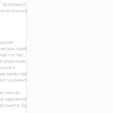
(в облаке), так и
для использования
ышение
еских ошибок, а
ния гостей.
 мгновенные
енной и
ие качества
ости клиентов.
аспектах
юд надежной
формата, будь то