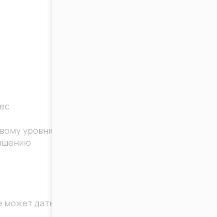
ес.
овому уровню
вышению
е может дать