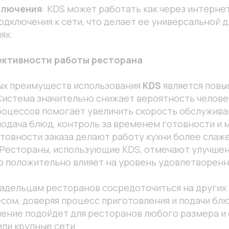
ключения
: KDS может работать как через интернет 
одключения к сети, что делает ее универсальной 
ях.
ктивности работы ресторана
ых преимуществ использования
KDS
является пов
истема значительно снижает вероятность человеч
оцессов помогает увеличить скорость обслужива
одача блюд, контроль за временем готовности и
товности заказа делают работу кухни более слаж
 Рестораны, использующие KDS, отмечают улучшен
о положительно влияет на уровень удовлетворенн
адельцам ресторанов сосредоточиться на других 
сом, доверяя процесс приготовления и подачи бл
ение подойдет для ресторанов любого размера и 
ли крупные сети.